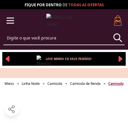
FIQUE POR DENTRO
DE
TODAS AS
OFERTAS
LEVE MIMOS
EM 
SEUS 
PEDIDOS!
Miess
Linha Noite
Camisola
Camisola de Renda
Camisola C