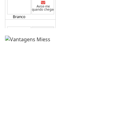
Avise-me
quando chegar
Branco
ESGOTADO
Avise-me
quando chegar
Salmao
ESGOTADO
Avise-me
quando chegar
Vermelho
ESGOTADO
Avise-me
quando chegar
Preto