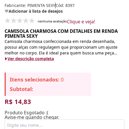
Fabricante:
PIMENTA SEXY
Cód: 8397
Adicionar à lista de desejos
Clique e veja!
nenhuma avaliação
CAMISOLA CHARMOSA COM DETALHES EM RENDA
PIMENTA SEXY
Camisola charmosa confeccionada em renda desenhada,
possui alças com regulagem que proporcionam um ajuste
melhor no corpo. Ela é ideal para quem busca uma peça
confortável e sensual.
Ver descrição completa
Ficha Técnica
Contém:
01 Body Sensual.
Itens selecionados:
0
Informações Adicionais:
Não acompanha perneira.
T
Subtotal:
R$ 14,83
Produto Esgotado :(
Avise-me quando chegar.