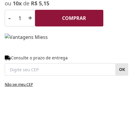
ou
10x
de
R$ 5,15
Niacinamida 60g Sofisticatto
- Sérum Íntimo 7 em
-
+
COMPRAR
Consulte o prazo de entrega
OK
Não sei meu CEP