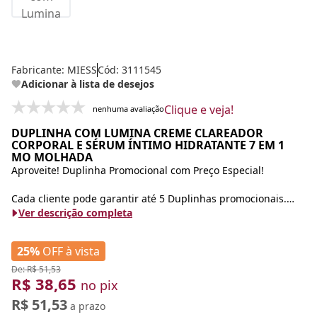
Fabricante:
MIESS
Cód: 3111545
Adicionar à lista de desejos
Clique e veja!
nenhuma avaliação
DUPLINHA COM LUMINA CREME CLAREADOR
CORPORAL E SÉRUM ÍNTIMO HIDRATANTE 7 EM 1
MO MOLHADA
Aproveite! Duplinha Promocional com Preço Especial!
Cada cliente pode garantir até 5 Duplinhas promocionais.
Ver descrição completa
Já o cliente Miess Prime, tem vantagem sempre!
25%
OFF à vista
Cada cliente Prime tem acesso a 10 Duplinhas!
De: R$ 51,53
R$ 38,65
Contém:
no pix
R$ 51,53
a prazo
- Lumina Creme Clareador Corporal com Rosa Mosqueta e