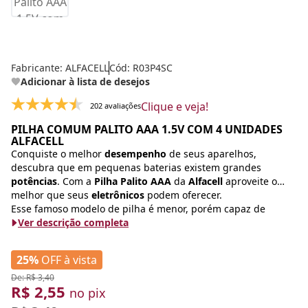
Fabricante:
ALFACELL
Cód: R03P4SC
Adicionar à lista de desejos
Clique e veja!
202 avaliações
PILHA COMUM PALITO AAA 1.5V COM 4 UNIDADES
ALFACELL
Conquiste o melhor
desempenho
de seus aparelhos,
descubra que em pequenas baterias existem grandes
potências
. Com a
Pilha Palito AAA
da
Alfacell
aproveite o
melhor que seus
eletrônicos
podem oferecer.
Esse famoso modelo de pilha é menor, porém capaz de
Ver descrição completa
25%
OFF à vista
De: R$ 3,40
R$ 2,55
no pix