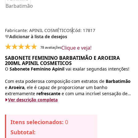
Fabricante:
APINIL COSMÉTICOS
Cód: 17817
Adicionar à lista de desejos
Clique e veja!
78 avaliações
SABONETE FEMININO BARBATIMÃO E AROEIRA
200ML APINIL COSMETICOS
O
Sabonete Feminino Apinil
vai exalar segundas intenções!
Com esta poderosa composição com extratos de
Barbatimão
e
Aroeira
, ele é capaz de proporcionar um banho
extremamente
refrescante
e com uma incrível sensação de
aconchego
Ver descrição completa
. Você poderá sentir a di
Itens selecionados:
0
Subtotal: