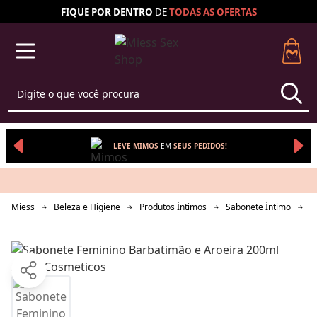
FIQUE POR DENTRO
DE
TODAS AS
OFERTAS
LEVE MIMOS
EM 
SEUS 
PEDIDOS!
Miess
Beleza e Higiene
Produtos Íntimos
Sabonete Íntimo
S