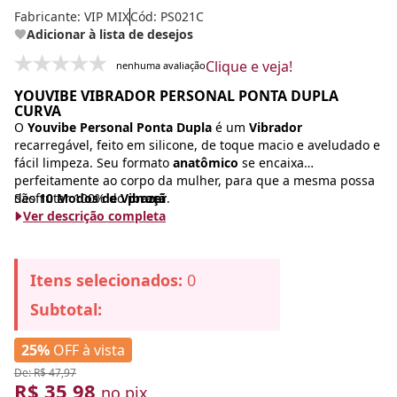
Fabricante:
VIP MIX
Cód: PS021C
Adicionar à lista de desejos
Clique e veja!
nenhuma avaliação
YOUVIBE VIBRADOR PERSONAL PONTA DUPLA
CURVA
O
Youvibe Personal Ponta Dupla
é um
Vibrador
recarregável, feito em silicone, de toque macio e aveludado e
fácil limpeza. Seu formato
anatômico
se encaixa
perfeitamente ao corpo da mulher, para que a mesma possa
desfrutar 100% do
São
10 Modos de Vibraçã
prazer
.
Ver descrição completa
Itens selecionados:
0
Subtotal:
25%
OFF à vista
De: R$ 47,97
R$ 35,98
no pix