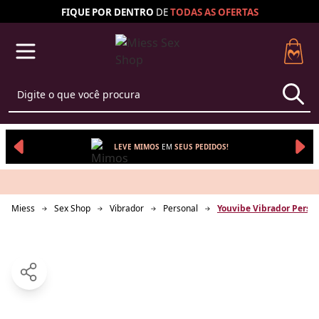
FIQUE POR DENTRO
DE
TODAS AS
OFERTAS
LEVE MIMOS
EM 
SEUS 
PEDIDOS!
Miess
Sex Shop
Vibrador
Personal
Youvibe Vibrador Perso