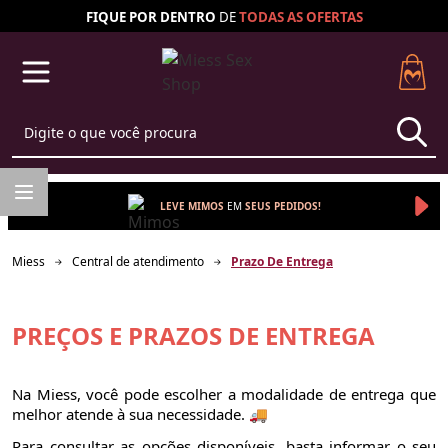
FIQUE POR DENTRO
DE
TODAS AS
OFERTAS
LEVE MIMOS
EM 
SEUS 
PEDIDOS!
Miess
Central de atendimento
Prazo De Entrega
PREÇOS E PRAZOS DE ENTREGA
Na Miess, você pode escolher a modalidade de entrega que
melhor atende à sua necessidade. 🚚
Para consultar as opções disponíveis, basta informar o seu